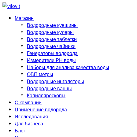
Магазин
Водородные кувшины
Водородные кулеры
Водородные таблетки
Водородные чайники
Генераторы водорода
Измерители PH воды
Наборы для анализа качества воды
ОВП метры
Водородные ингаляторы
Водородные ванны
Капилляроскопы
О компании
Применение водорода
Исследования
Для бизнеса
Блог