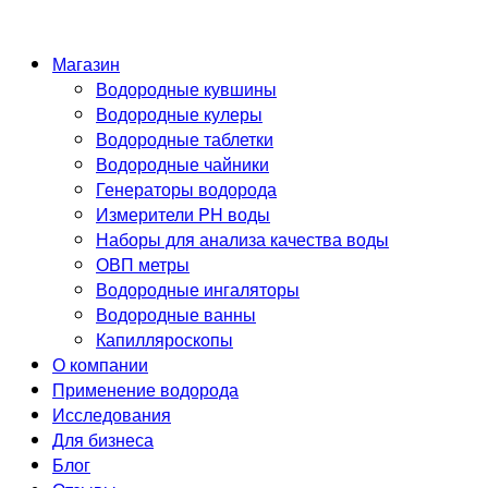
Магазин
Водородные кувшины
Водородные кулеры
Водородные таблетки
Водородные чайники
Генераторы водорода
Измерители PH воды
Наборы для анализа качества воды
ОВП метры
Водородные ингаляторы
Водородные ванны
Капилляроскопы
О компании
Применение водорода
Исследования
Для бизнеса
Блог