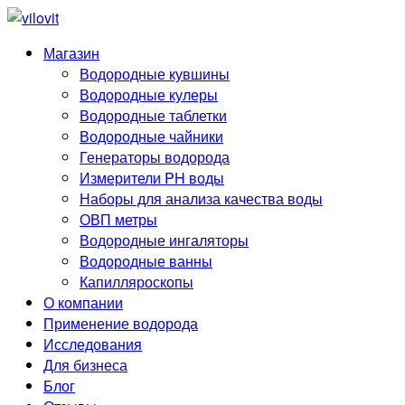
Магазин
Водородные кувшины
Водородные кулеры
Водородные таблетки
Водородные чайники
Генераторы водорода
Измерители PH воды
Наборы для анализа качества воды
ОВП метры
Водородные ингаляторы
Водородные ванны
Капилляроскопы
О компании
Применение водорода
Исследования
Для бизнеса
Блог