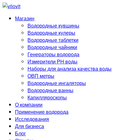
Магазин
Водородные кувшины
Водородные кулеры
Водородные таблетки
Водородные чайники
Генераторы водорода
Измерители PH воды
Наборы для анализа качества воды
ОВП метры
Водородные ингаляторы
Водородные ванны
Капилляроскопы
О компании
Применение водорода
Исследования
Для бизнеса
Блог