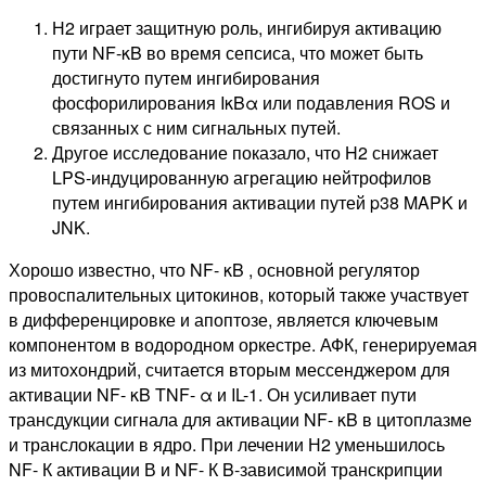
Н2 играет защитную роль, ингибируя активацию
пути NF-κB во время сепсиса, что может быть
достигнуто путем ингибирования
фосфорилирования IκBα или подавления ROS и
связанных с ним сигнальных путей.
Другое исследование показало, что H2 снижает
LPS-индуцированную агрегацию нейтрофилов
путем ингибирования активации путей p38 MAPK и
JNK.
Хорошо известно, что NF- κB , основной регулятор
провоспалительных цитокинов, который также участвует
в дифференцировке и апоптозе, является ключевым
компонентом в водородном оркестре. АФК, генерируемая
из митохондрий, считается вторым мессенджером для
активации NF- κB TNF- α и IL-1. Он усиливает пути
трансдукции сигнала для активации NF- κB в цитоплазме
и транслокации в ядро. При лечении Н2 уменьшилось
NF- К активации В и NF- К B-зависимой транскрипции