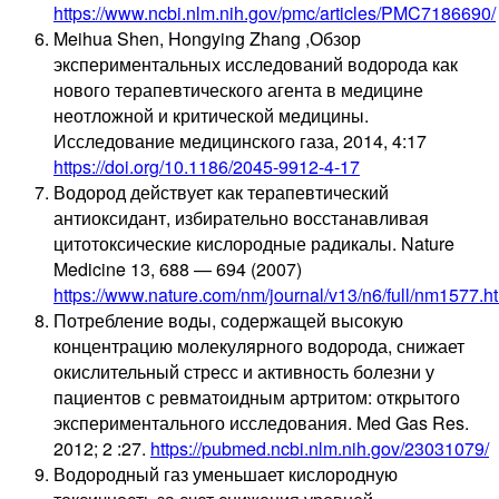
https://www.ncbi.nlm.nih.gov/pmc/articles/PMC7186690/
Meihua Shen, Hongying Zhang ,Обзор
экспериментальных исследований водорода как
нового терапевтического агента в медицине
неотложной и критической медицины.
Исследование медицинского газа, 2014, 4:17
https://doi.org/10.1186/2045-9912-4-17
Водород действует как терапевтический
антиоксидант, избирательно восстанавливая
цитотоксические кислородные радикалы. Nature
Medicine 13, 688 — 694 (2007)
https://www.nature.com/nm/journal/v13/n6/full/nm1577.h
Потребление воды, содержащей высокую
концентрацию молекулярного водорода, снижает
окислительный стресс и активность болезни у
пациентов с ревматоидным артритом: открытого
экспериментального исследования. Med Gas Res.
2012; 2 :27.
https://pubmed.ncbi.nlm.nih.gov/23031079/
Водородный газ уменьшает кислородную