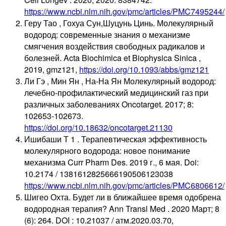
https://www.ncbi.nlm.nih.gov/pmc/articles/PMC7495244/
Геру Тао , Гохуа Сун,Шуцунь Цинь. Молекулярный
водород: современные знания о механизме
смягчения воздействия свободных радикалов и
болезней. Acta Biochimica et Biophysica Sinica ,
2019, gmz121,
https://doi.org/10.1093/abbs/gmz121
Ли Гэ , Мин Ян , На-На Ян Молекулярный водород:
лечебно-профилактический медицинский газ при
различных заболеваниях Oncotarget. 2017; 8:
102653-102673.
https://doi.org/10.18632/oncotarget.21130
Ишибаши Т 1 . Терапевтическая эффективность
молекулярного водорода: новое понимание
механизма Curr Pharm Des. 2019 г., 6 мая. Doi:
10.2174 / 1381612825666190506123038
https://www.ncbi.nlm.nih.gov/pmc/articles/PMC6806612/
Шигео Охта. Будет ли в ближайшее время одобрена
водородная терапия? Ann Transl Med . 2020 Март; 8
(6): 264. DOI : 10.21037 / атм.2020.03.70,