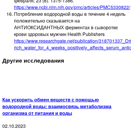
февраля; 23 (8): 1375-1386.
https://www.ncbi.nlm.nih.gov/pmc/articles/PMC5330822/
Потребление водородной воды в течение 4 недель
положительно сказывается на
АНТИОКСИДАНТНЫХ ферментах в сыворотке
крови здоровых мужчин Health Publishers
https://www.researchgate.net/publication/318701337_D
rich_water_for_4_weeks_positively_affects_serum_ant
Другие исследования
Как ускорить обмен веществ с помощью
водородной воды: взаимосвязь метаболизма
организма от питания и воды
02.10.2023