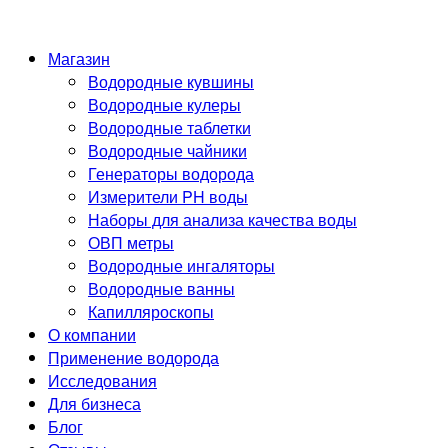
Магазин
Водородные кувшины
Водородные кулеры
Водородные таблетки
Водородные чайники
Генераторы водорода
Измерители PH воды
Наборы для анализа качества воды
ОВП метры
Водородные ингаляторы
Водородные ванны
Капилляроскопы
О компании
Применение водорода
Исследования
Для бизнеса
Блог