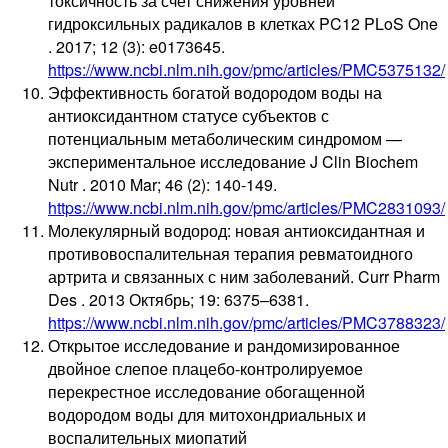
токсичность за счет снижения уровней
гидроксильных радикалов в клетках PC12 PLoS One
. 2017; 12 (3): e0173645.
https://www.ncbi.nlm.nih.gov/pmc/articles/PMC5375132/
Эффективность богатой водородом воды на
антиоксидантном статусе субъектов с
потенциальным метаболическим синдромом —
экспериментальное исследование J Clin Biochem
Nutr . 2010 Mar; 46 (2): 140-149.
https://www.ncbi.nlm.nih.gov/pmc/articles/PMC2831093/
Молекулярный водород: новая антиоксидантная и
противовоспалительная терапия ревматоидного
артрита и связанных с ним заболеваний. Curr Pharm
Des . 2013 Октябрь; 19: 6375–6381.
https://www.ncbi.nlm.nih.gov/pmc/articles/PMC3788323/
Открытое исследование и рандомизированное
двойное слепое плацебо-контролируемое
перекрестное исследование обогащенной
водородом воды для митохондриальных и
воспалительных миопатий