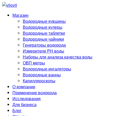
Магазин
Водородные кувшины
Водородные кулеры
Водородные таблетки
Водородные чайники
Генераторы водорода
Измерители PH воды
Наборы для анализа качества воды
ОВП метры
Водородные ингаляторы
Водородные ванны
Капилляроскопы
О компании
Применение водорода
Исследования
Для бизнеса
Блог