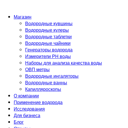
Магазин
Водородные кувшины
Водородные кулеры
Водородные таблетки
Водородные чайники
Генераторы водорода
Измерители PH воды
Наборы для анализа качества воды
ОВП метры
Водородные ингаляторы
Водородные ванны
Капилляроскопы
О компании
Применение водорода
Исследования
Для бизнеса
Блог