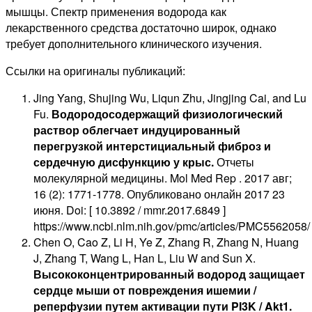
мышцы. Спектр применения водорода как
лекарственного средства достаточно широк, однако
требует дополнительного клинического изучения.
Ссылки на оригиналы публикаций:
Jing Yang, Shujing Wu, Liqun Zhu, Jingjing Cai, and Lu
Fu.
Водородосодержащий физиологический
раствор облегчает индуцированный
перегрузкой интерстициальный фиброз и
сердечную дисфункцию у крыс.
Отчеты
молекулярной медицины. Mol Med Rep . 2017 авг;
16 (2): 1771-1778. Опубликовано онлайн 2017 23
июня. Doi: [ 10.3892 / mmr.2017.6849 ]
https://www.ncbi.nlm.nih.gov/pmc/articles/PMC5562058/
Chen O, Cao Z, Li H, Ye Z, Zhang R, Zhang N, Huang
J, Zhang T, Wang L, Han L, Liu W and Sun X.
Высококонцентрированный водород защищает
сердце мыши от повреждения ишемии /
реперфузии путем активации пути PI3K / Akt1.