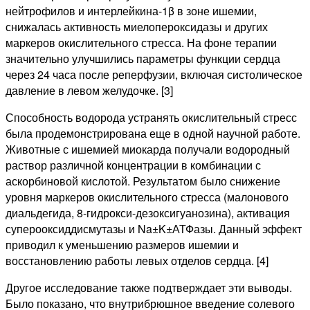
нейтрофилов и интерлейкина-1β в зоне ишемии,
снижалась активность миелопероксидазы и других
маркеров окислительного стресса. На фоне терапии
значительно улучшились параметры функции сердца
через 24 часа после реперфузии, включая систолическое
давление в левом желудочке. [3]
Способность водорода устранять окислительный стресс
была продемонстрирована еще в одной научной работе.
Животные с ишемией миокарда получали водородный
раствор различной концентрации в комбинации с
аскорбиновой кислотой. Результатом было снижение
уровня маркеров окислительного стресса (малонового
диальдегида, 8-гидрокси-дезоксигуанозина), активация
суперооксиддисмутазы и Na±K±АТФазы. Данный эффект
приводил к уменьшению размеров ишемии и
восстановлению работы левых отделов сердца. [4]
Другое исследование также подтверждает эти выводы.
Было показано, что внутрибрюшное введение солевого