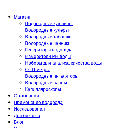
Магазин
Водородные кувшины
Водородные кулеры
Водородные таблетки
Водородные чайники
Генераторы водорода
Измерители PH воды
Наборы для анализа качества воды
ОВП метры
Водородные ингаляторы
Водородные ванны
Капилляроскопы
О компании
Применение водорода
Исследования
Для бизнеса
Блог