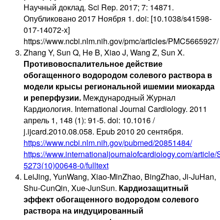
Научный доклад. Sci Rep. 2017; 7: 14871.
Опубликовано 2017 Ноября 1. doi: [10.1038/s41598-
017-14072-x]
https://www.ncbi.nlm.nih.gov/pmc/articles/PMC5665927/
Zhang Y, Sun Q, He B, Xiao J, Wang Z, Sun X.
Противовоспалительное действие
обогащенного водородом солевого раствора в
модели крысы региональной ишемии миокарда
и реперфузии.
Международный Журнал
Кардиология. International Journal Cardiology. 2011
апрель 1, 148 (1): 91-5. doi: 10.1016 /
j.ijcard.2010.08.058. Epub 2010 20 сентября.
https://www.ncbi.nlm.nih.gov/pubmed/20851484/
https://www.internationaljournalofcardiology.com/article
5273(10)00648-0/fulltext
LeiJing, YunWang, Xiao-MinZhao, BingZhao, Ji-JuHan,
Shu-CunQin, Xue-JunSun.
Кардиозащитный
эффект обогащенного водородом солевого
раствора на индуцированный