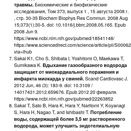
травмы.
Биохимические и биофизические
исследования, Том 373, выпуск 1 , 15 августа 2008 г.
, стр. 30-35 Biochem Biophys Res Commun. 2008 Aug
15;373(1):30-5. doi: 10.1016/j.bbrc.2008.05.165. Epub
2008 Jun 9.
https://www.ncbi.nlm.nih.gov/pubmed/18541148/
https://www.sciencedirect.com/science/article/pii/S00
via=ihub
Sakai K1, Cho S, Shibata I, Yoshitomi O, Maekawa T,
Sumikawa K.
Вдыхание газообразного водорода
защищает от миокардиального поражения и
инфаркта миокарда у свиней.
Scand Cardiovasc J.
2012 Jun, 46 (3): 183-9. doi: 10.3109 /
14017431.2012.659676. Epub 2012 20 февраля.
https://www.ncbi.nlm.nih.gov/pubmed/22263852
Sakai T, Sato B, Hara K, Hara Y, Naritomi Y, Koyanagi
S, Hara H, Nagao T, and Ishibashi T.
Потребление
воды, содержащей более 3,5 мг растворенного
водорода, может улучшить эндотелиальную