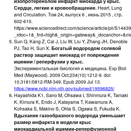
изопротеренолом инфаркт миокарда у крыс.
Сердце, легкие и кровообращение.
Heart, Lung
and Circulation. Том 24, выпуск 6 , июнь 2015 , стр.
602-610.
https://www.sciencedirect.com/science/article/pii/S14
_rdoc=1&_fmt=high&_origin=gateway&_docanchor=&m
Sun Q, Kang Z, Cai J, Liu W, Liu Y, Zhang JH, Denoble
PJ, Tao H, Sun X.
Богатый водородом солевой
раствор защищает миокард от повреждения
ишемии / реперфузии у крыс.
Экспериментальная биология и медицина. Exp Biol
Med (Maywood). 2009 Oct;234(10):1212-9. doi:
10.3181/0812-RM-349. Epub 2009 Jul 13.
https://www.ncbi.nlm.nih.gov/pubmed/19596825/
Hayashida K1, Sano M, Ohsawa I, Shinmura K, Tamaki
K, Kimura K, Endo J, Katayama T, Kawamura A,
Kohsaka S, Makino S, Ohta S, Ogawa S, Fukuda K.
Вдыхание газообразного водорода уменьшает
размер инфаркта в модели крыс
миокардиальной ишемии-реперфузионной